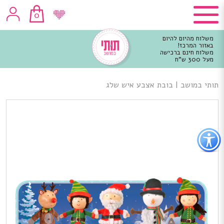
0
משלוח מהיום להיום
באזור המרכז!
משלוח חינם ברכישה
מעל 300 ש"ח
וכן
רכזי
תותי במושב
|
בובת אצבע איש שלג
פתור
פתיחת
פריט
גישות