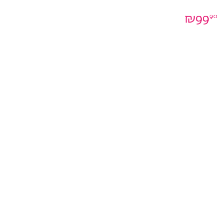
₪
99
90