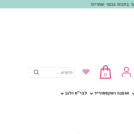
חיפוש...
0
אופנה ואקססוריז
לבי”ס ולגן