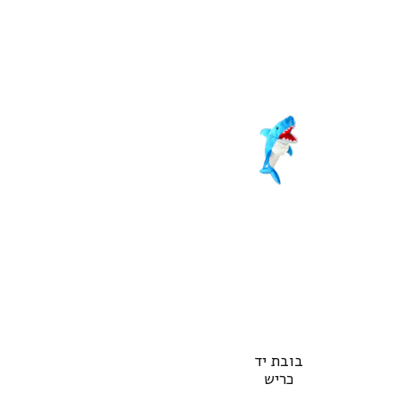
בובת יד
כריש