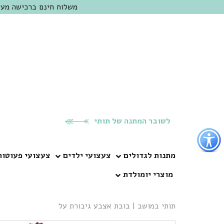
משלוח חינם ברכישה מעל 300 ש"ח | אופציה למשלוח מהיום להיום באזור המרכז | מוזמנים לבקר בחנות בכפר
לשובר המתנה של תותי
פתור
פתיחת
פריט
מתנות לגדולים
צעצועי ילדים
צעצועי פעוטות
גישות
מוצרי יומולדת
וכן
רכזי
תותי במושב
|
בובת אצבע גיבורת על