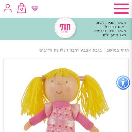
0
משלוח מהיום להיום
באזור המרכז!
משלוח חינם ברכישה
מעל 300 ש"ח
וכן
רכזי
תותי במושב
|
בובת אצבע זהבה ושלושת הדובים
פתור
פתיחת
פריט
גישות