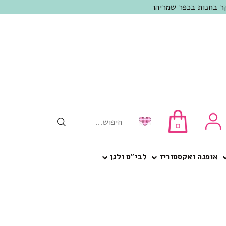
חיפוש...
0
אופנה ואקססוריז
לבי”ס ולגן