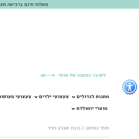
משלוח חינם ברכישה מעל 300 ש"ח | אופציה למשלוח מהיום להיום באזור המרכז | מוזמנים לבקר בחנות בכפר
לשובר המתנה של תותי
פתור
פתיחת
פריט
מתנות לגדולים
צעצועי ילדים
צעצועי פעוטות
גישות
מוצרי יומולדת
וכן
רכזי
תותי במושב
|
בובת אצבע נסיך