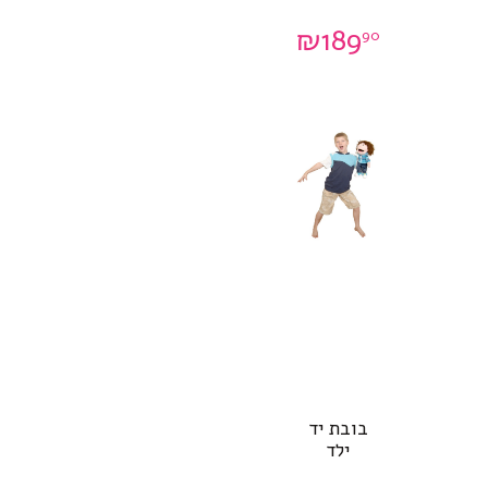
₪
189
90
בובת יד
ילד