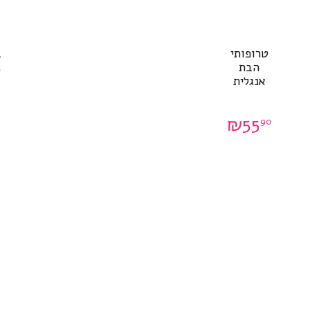
טרופותי
ב
הבת
נ
אנגלית
₪
55
90