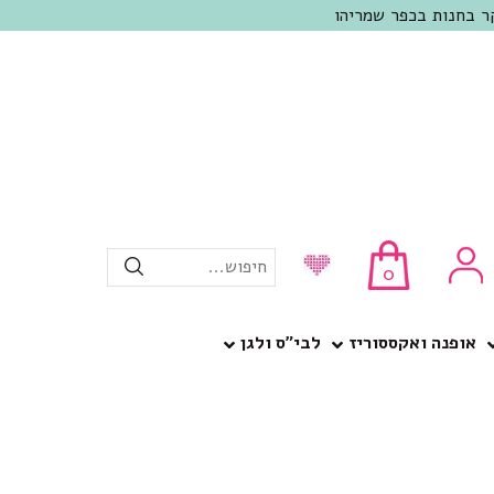
חיפוש...
0
אופנה ואקססוריז
לבי”ס ולגן