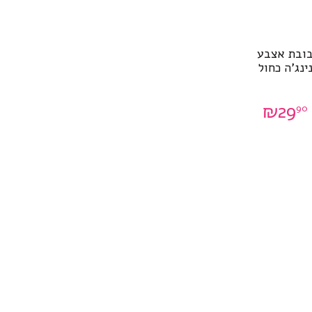
ובת אצבע
ינג’ה כחול
₪
29
90