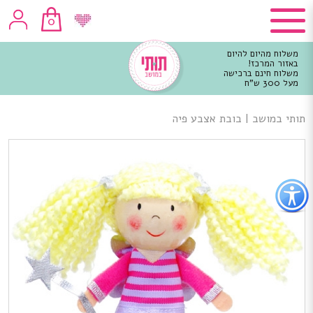
0
משלוח מהיום להיום
באזור המרכז!
משלוח חינם ברכישה
מעל 300 ש"ח
וכן
רכזי
תותי במושב
|
בובת אצבע פיה
פתור
פתיחת
פריט
גישות