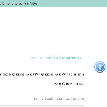
משלוח חינם ברכישה מעל 300 ש"ח | אופציה למשלוח מהיום להיום באזור המרכז | מוזמנים לבקר בחנות בכפר
לשובר המתנה של תותי
פתור
פתיחת
פריט
מתנות לגדולים
צעצועי ילדים
צעצועי פעוטות
גישות
מוצרי יומולדת
וכן
רכזי
תותי במושב
|
בובת אצבע פיראט