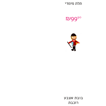
תלת מימדי
₪
99
90
בובת אצבע
רוכבת