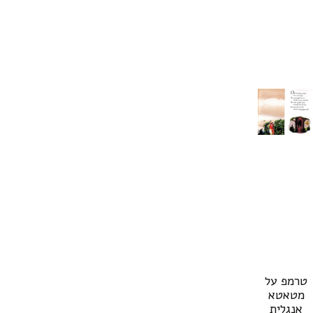
טרמפ על
מטאטא
אנגלית