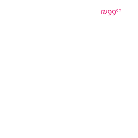
₪
99
90