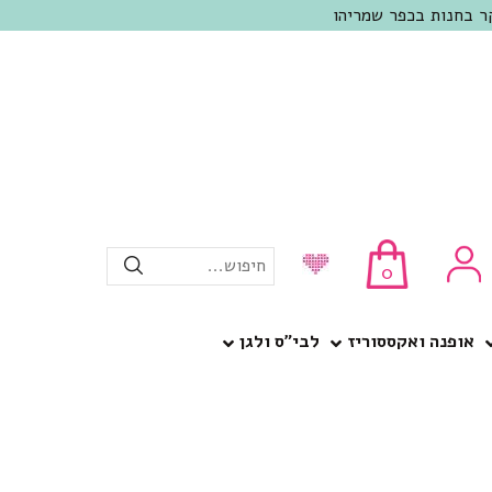
חיפוש...
0
אופנה ואקססוריז
לבי”ס ולגן