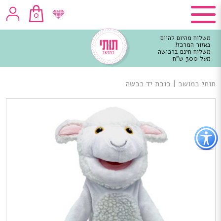
0
משלוח מהיום להיום
באזור המרכז!
משלוח חינם ברכישה
מעל 300 ש"ח
וכן
רכזי
תותי במושב
|
בובת יד כבשה
פתור
פתיחת
פריט
גישות