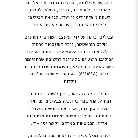
רחב של פעילויות, הביליבו מזמין את הילדים
להתנדנד, להסתובב, לגרור, למלא, לבנות,
לשחק משחקי דימיון ועוד. תנו את הביליבו
לילדים והם כבר ידעו מה לעשות איתו!
הביליבו פותח על ידי המעצב השוויצרי החשוב
אלכס הוכשטטר, וזכה לאינספור פרסים
בינלאומיים בתחום הצעצועים ובתחום העיצוב.
הביליבו הוצג גם בתערוכה החשובה שהתקיימה
בשנה שעברה במוזיאון האמנות המודרנית בניו
יורק (MOMA) שעסקה במשחקי הילדים
וילדות.
הביליבו קל לנשיאה, ניתן לשחק בו בבית
ובחוץ. הוא בנוי כקונכיה צבעונית עם חיוך,
מעורר סקרנות, מגרה את החושים ומעודד
יצירתיות. הביליבו מפתח מיומנויות מוטוריות,
איזון, התמצאות במרחב, וקשר עין –יד.
ילדים מגיל צעיר יזיזו אותו ממקום למקום,