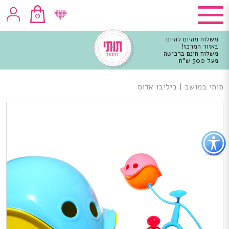
0
משלוח מהיום להיום
באזור המרכז!
משלוח חינם ברכישה
מעל 300 ש"ח
וכן
רכזי
תותי במושב
|
ביליבו אדום
פתור
פתיחת
פריט
גישות