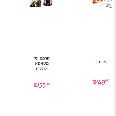
טרמפ על
מר דב
מטאטא
אנגלית
₪
49
90
₪
55
90