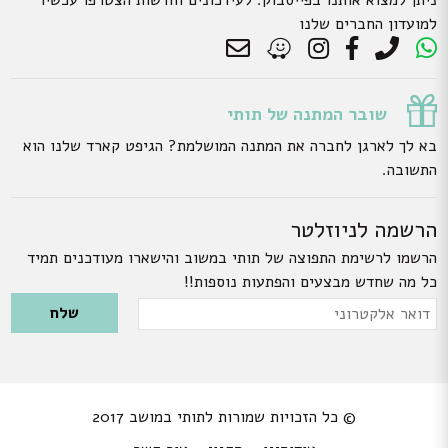
ניתן למצוא אותנו בפייסבוק. לעידכונים וחדשות הצטרפו עכשיו
למועדון החברים שלנו
שובר המתנה של תותי
בא לך לארגן לחברה את המתנה המושלמת? הגיפט קארד שלנו הוא
התשובה.
הרשמה לניוזלטר
הרשמו לרשימת התפוצה של תותי במשוב והישארו מעודכנים תמיד
כל מה שחדש מבצעים והפתעות נוספות!!
Please leave this field empty.
דואר
אלקטרוני
© כל הזכויות שמורות לתותי במושב 2017