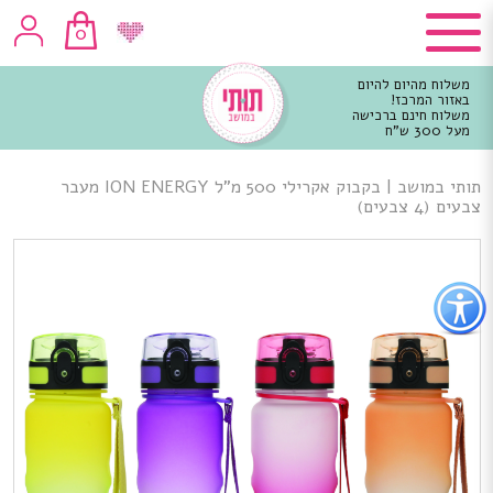
0
משלוח מהיום להיום
באזור המרכז!
משלוח חינם ברכישה
מעל 300 ש"ח
וכן
רכזי
תותי במושב
|
בקבוק אקרילי 500 מ”ל ION ENERGY מעבר
צבעים (4 צבעים)
פתור
פתיחת
פריט
גישות