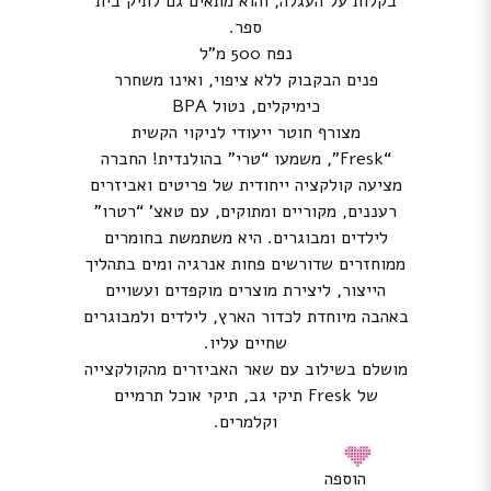
בקלות על העגלה, והוא מתאים גם לתיק בית
ספר.
נפח 500 מ”ל
פנים הבקבוק ללא ציפוי, ואינו משחרר
כימיקלים, נטול BPA
מצורף חוטר ייעודי לניקוי הקשית
“Fresk”, משמעו “טרי” בהולנדית! החברה
מציעה קולקציה ייחודית של פריטים ואביזרים
רעננים, מקוריים ומתוקים, עם טאצ’ “רטרו”
לילדים ומבוגרים. היא משתמשת בחומרים
ממוחזרים שדורשים פחות אנרגיה ומים בתהליך
הייצור, ליצירת מוצרים מוקפדים ועשויים
באהבה מיוחדת לכדור הארץ, לילדים ולמבוגרים
שחיים עליו.
מושלם בשילוב עם שאר האביזרים מהקולקצייה
של Fresk תיקי גב, תיקי אוכל תרמיים
וקלמרים.
הוספה