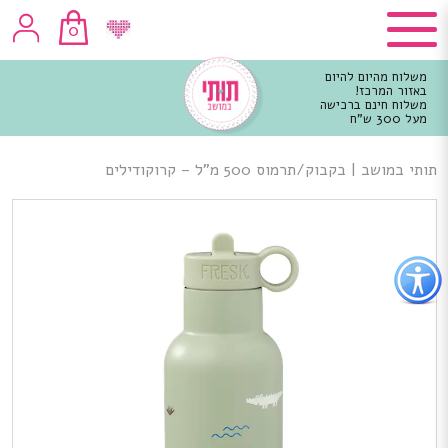
0
משלוח מהיום להיום
באזור המרכז!
משלוח חינם ברכישה
מעל 300 ש"ח
וכן
רכזי
תותי במושב
|
בקבוק/תרמוס 500 מ”ל – קרוקודילים
פתור
פתיחת
פריט
גישות