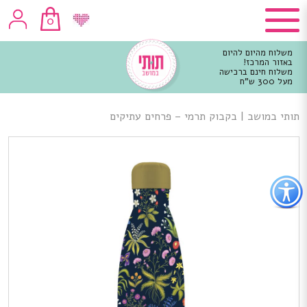
0
משלוח מהיום להיום
באזור המרכז!
משלוח חינם ברכישה
מעל 300 ש"ח
וכן
רכזי
תותי במושב
|
בקבוק תרמי – פרחים עתיקים
פתור
פתיחת
פריט
גישות