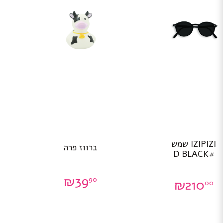
IZIPIZI שמש
ברווז פרה
#D BLACK
₪
39
90
₪
210
00