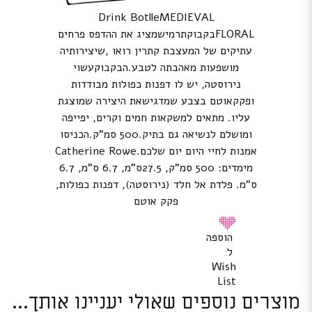
Drink BotlleMEDIEVAL
FLORALבקבוקתרמישמציג את ההדפס פרחים
עתיקים של המעצבת קתרין רואו ,שיצירותיה
מושפעות מאהבתה לטבע.הבקבוקעשוי
נירוסטה, יש לו דפנות כפולות מבודדות
ופקקאוטם בצבע שמדגישאת היצירה שמוצגת
עליו. מתאים למשקאות חמים וקרים, יפייפה
ומושלם לנשיאה גם בתיק.500 סמ”ק.הכניסו
אמנות לחיי היום יום שלכם.Catherine Rowe
מימדים: 500 סמ”ק, 27.5ס”מ, 6.7 ס”מ, 6.7
ס”מ. פלדת אל חלד (נירוסטה), דפנות כפולות,
פקק אוטם
הוספה
ל
Wish
List
מוצרים נוספים שאולי יעניינו אותך...