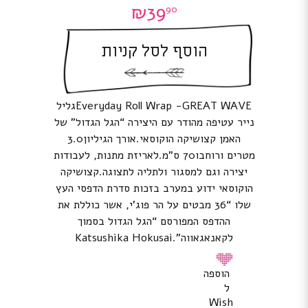
₪
39
90
הוסף לסל קניות
Everyday Roll Wrap -GREAT WAVEגליל
נייר עטיפה מהודר עם היצירה “הגל הגדול” של
האמן קצושיקה הוקוסאי.אורך הגיליון3.0
מטרים ורוחבו70 ס”מ.לאריזת מתנות, לעבודות
יצירה וגם למסגור ולתליה לתצוגה.קצושיקה
הוקוסאי ידוע במערב בזכות סדרת הדפסי העץ
שלו “36 מבטים על הר פוג’י, אשר כוללת את
ההדפס המפורסם “הגל הגדול בסמוך
לקאנאגאווה”.Katsushika Hokusai
הוספה
ל
Wish