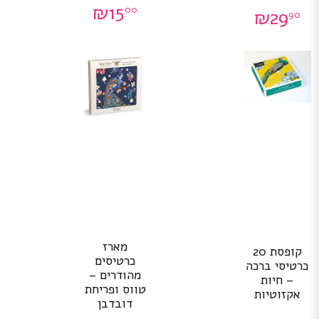
₪
15
00
₪
29
90
מארז
קופסת 20
כרטיסים
כרטיסי ברכה
מהודרים –
– חיות
טווס ופריחת
אקזוטיות
דובדבן