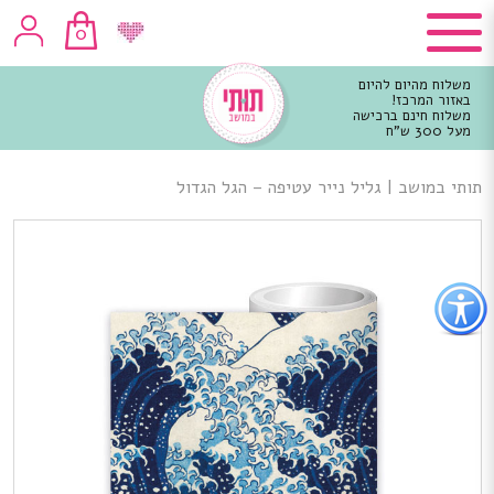
0
משלוח מהיום להיום
באזור המרכז!
משלוח חינם ברכישה
מעל 300 ש"ח
וכן
רכזי
תותי במושב
|
גליל נייר עטיפה – הגל הגדול
פתור
פתיחת
פריט
גישות