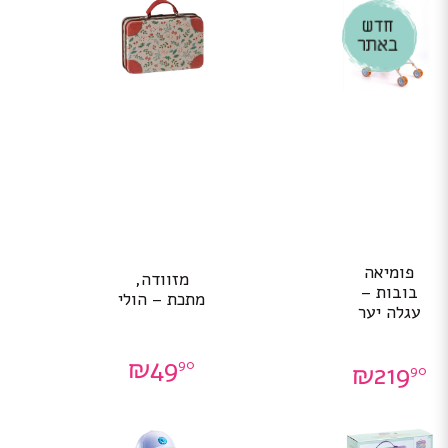
פומיאה
מזוודה,
בובות –
מתכת – הולי
עגלה יער
₪
49
90
₪
219
90