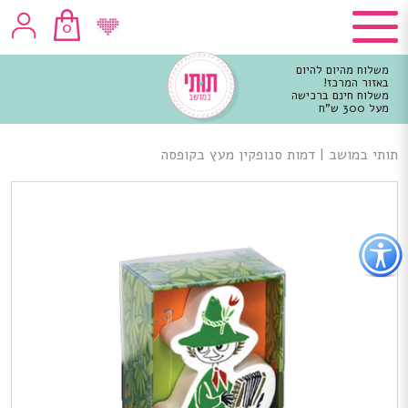
0
משלוח מהיום להיום
באזור המרכז!
משלוח חינם ברכישה
מעל 300 ש"ח
וכן
רכזי
תותי במושב
|
דמות סנופקין מעץ בקופסה
פתור
פתיחת
פריט
גישות