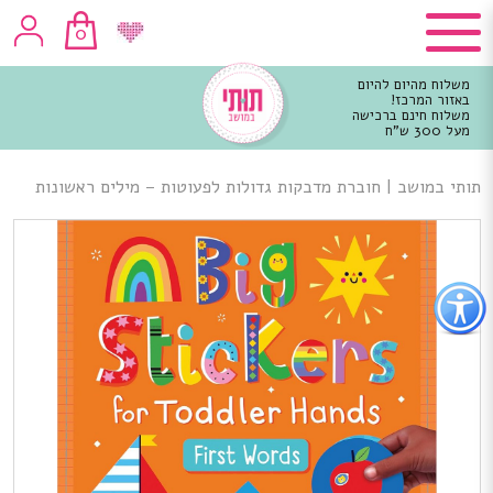
0
משלוח מהיום להיום
באזור המרכז!
משלוח חינם ברכישה
מעל 300 ש"ח
וכן
רכזי
תותי במושב
|
חוברת מדבקות גדולות לפעוטות – מילים ראשונות
פתור
פתיחת
פריט
גישות