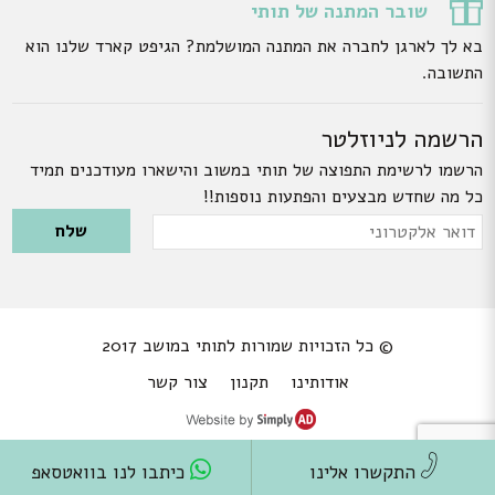
שובר המתנה של תותי
בא לך לארגן לחברה את המתנה המושלמת? הגיפט קארד שלנו הוא
התשובה.
הרשמה לניוזלטר
הרשמו לרשימת התפוצה של תותי במשוב והישארו מעודכנים תמיד
כל מה שחדש מבצעים והפתעות נוספות!!
Please leave this field empty.
דואר
אלקטרוני
© כל הזכויות שמורות לתותי במושב 2017
אודותינו
תקנון
צור קשר
התקשרו אלינו
כיתבו לנו בוואטסאפ