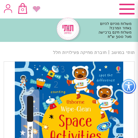
0
משלוח מהיום להיום
באזור המרכז!
משלוח חינם ברכישה
מעל 300 ש"ח
וכן
רכזי
תותי במושב
|
חוברת מחיקה פעילויות חלל
פתור
פתיחת
פריט
גישות