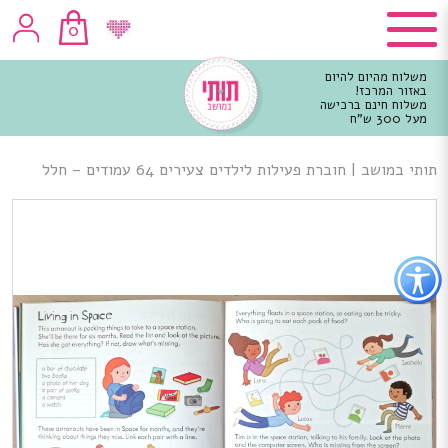
0
משלוח מהיום להיום
באזור המרכז!
משלוח חינם ברכישה
מעל 300 ש"ח
וכן
רכזי
תותי במושב
|
חוברת פעילות לילדים צעירים 64 עמודים – חלל
פתור
פתיחת
פריט
גישות