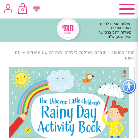
0
משלוח מהיום להיום
באזור המרכז!
משלוח חינם ברכישה
מעל 300 ש"ח
וכן
רכזי
תותי במושב
|
חוברת פעילות לילדים צעירים 64 עמודים – יום
גשום
פתור
פתיחת
פריט
גישות