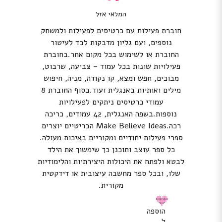
המלאי אזל
חוברת פעילות עם כרטיסים לפעילות ולמשחק
נוספים, ועם גליון מדבקות לבד לעיטור
החוברת או לשימוש בכל מקום אחר.בחוברת
פעילויות שונות בכל עמוד – צביעה, שרבוט,
מבוכים, חפש ומצא, קו נקודה, מניה, חיפוש
מילים ואותיות באנגלית ועוד.בסוף החוברת 8
עמודי כרטיסים ניתקים לפעילויות
נוספות.בשפה האנגלית, 42 עמודים, כריכה
רכה.Make Believe Ideas הבריטיים יוצרים
ספרי פעילות יחודיים ומקוריים באיכות מעולה.
כל ספר עוצב ותוכנן כך שימשוך את הילד
לבטא ולפתח את היכולות היצירתיות והלימודיות
שלו, ובכל ספר מחשבה עיצובית או דידקטית
מקורית.
הוספה
ל