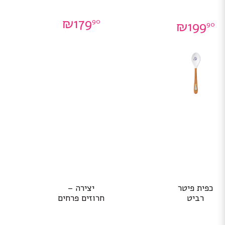
₪
179
90
₪
199
90
כפית פיטר
יצירה –
רביט
חרוזים פרחים