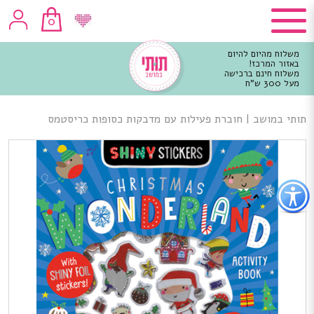
0
משלוח מהיום להיום
באזור המרכז!
משלוח חינם ברכישה
מעל 300 ש"ח
וכן
רכזי
תותי במושב
|
חוברת פעילות עם מדבקות כסופות כריסטמס
פתור
פתיחת
פריט
גישות