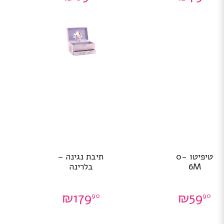
טיפיטו 0-
תיבת נגינה –
6M
בלרינה
₪
179
₪
59
90
90