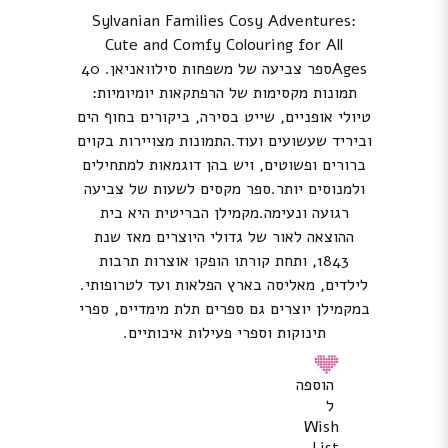
Sylvanian Families Cosy Adventures:
Cute and Comfy Colouring for All
Agesספר צביעה של משפחות סילוואניאן. 40
תמונות מקסימות של הרפתקאות יומיומיות:
טיולי אופניים, שייט בסירה, ביקורים בחוף הים
וביריד שעשועים ועוד.התמונות מצויירות בקוים
ברורים ופשוטים, ויש בהן דוגמאות למתחילים
ולמנוסים יותר.ספר מקסים לשעות של צביעה
רגועה ונעימה.מקמילן הבריטית היא בית
ההוצאה לאור של גדולי היוצרים מאז שנת
1843, ותחת קורתו הופקו אוצרות תרבות
לילדים, מאליסה בארץ הפלאות ועד לטרופותי.
במקמילן יוצרים גם ספרים תלת מימדיים, ספרי
תינוקות וספרי פעילות איכותיים.
הוספה
ל
Wish