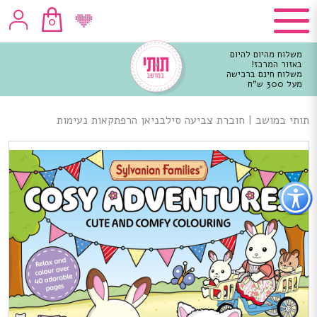
0
משלוח מהיום להיום
באזור המרכז!
משלוח חינם ברכישה
מעל 300 ש"ח
וכן
רכזי
תותי במושב
|
חוברת צביעה סילבניאן הרפתקאות נעימות
פתור
פתיחת
פריט
גישות