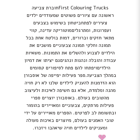
First Colouring Trucksחוברת צביעה
ראשונה עם ציורים פשוטים שמעודדים ילדים
צעירים לפתחביטחון בשימוש בצבעים
ועפרונות, ומתרגליםמוטוריקה עדינה, קווי
מתאר חזקים וברורים, דמות בולטח אחת בכל
תמונה וחלקי תמונה צבעוניים מושכים את
הילדים לצבוע ולהשלים את התמונות. משאיות
עבודה והובלה ונהגות ונהגיםגם יציתו את דמיון
הילדיםויפתחו להם פתח לסיפורים קסומים
במהלך הצביעה.ספר פעילות יפייפה של אוסבורן
הוא הזדמנות להעניק לילדים שלנו לא רק חויה
מהנה ומלמדת, אלא גם חשיפה לאיכות ולעיצוב
מהטובים בעולם. באוסבורן יוצרים ספרי
פעילות מרתקים, צבעוניים ומאויירים בהומור
ובתשומת לב לפרטים. הספרים מאויירים על ידי
טובי האמנים בעולם, מיוצרים באיכות מעולה
ומעניקים לילדים חויה שיאהבו ויזכרו.