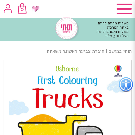
0
משלוח מהיום להיום
באזור המרכז!
משלוח חינם ברכישה
מעל 300 ש"ח
וכן
רכזי
תותי במושב
|
חוברת צביעה ראשונה משאיות
פתור
פתיחת
פריט
גישות