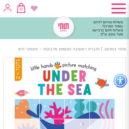
0
משלוח מהיום להיום
באזור המרכז!
משלוח חינם ברכישה
מעל 300 ש"ח
וכן
רכזי
תותי במושב
|
חוברת ראשונה התאמת מדבקות – מעמקי הים
פתור
פתיחת
פריט
גישות