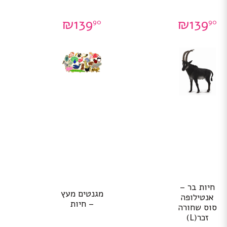
₪
139
₪
139
90
90
חיות בר –
מגנטים מעץ
אנטילופה
– חיות
סוס שחורה
זכר(L)