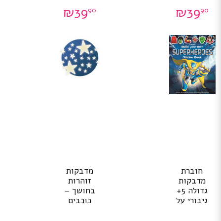
₪
39
₪
39
90
90
חוברת
מדבקות
מדבקות
זוהרות
גדולה 5+
בחושך –
גיבורי על
כוכבים