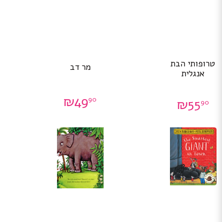
טרופותי הבת
מר דב
אנגלית
₪
49
90
₪
55
90