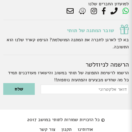
למועדון החברים שלנו
שובר המתנה של תותי
בא לך לארגן לחברה את המתנה המושלמת? הגיפט קארד שלנו הוא
התשובה.
הרשמה לניוזלטר
הרשמו לרשימת התפוצה של תותי במשוב והישארו מעודכנים תמיד
כל מה שחדש מבצעים והפתעות נוספות!!
Please leave this field empty.
דואר
אלקטרוני
© כל הזכויות שמורות לתותי במושב 2017
אודותינו
תקנון
צור קשר