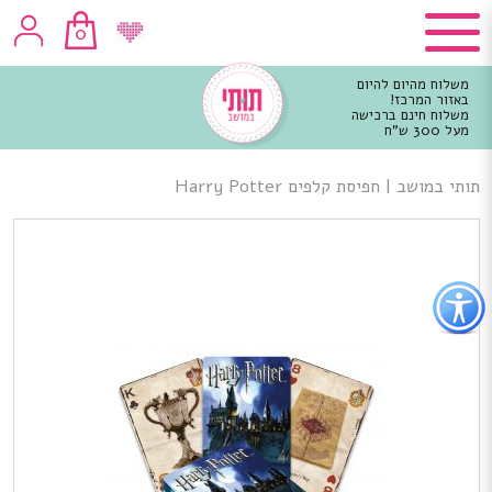
0
משלוח מהיום להיום
באזור המרכז!
משלוח חינם ברכישה
מעל 300 ש"ח
וכן
רכזי
תותי במושב
|
חפיסת קלפים Harry Potter
פתור
פתיחת
פריט
גישות