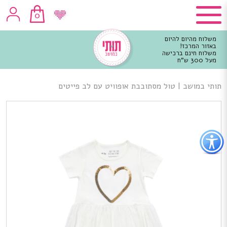
0
משלוח מהיום להיום
באזור המרכז!
משלוח חינם ברכישה
מעל 300 ש"ח
וכן
רכזי
תותי במושב
|
טול מסתובבת אופוויט עם לב פייטים
פתור
פתיחת
פריט
גישות