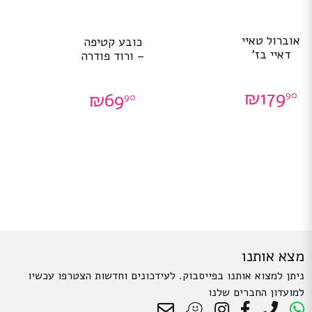
למוצר
אוברול טאיי
כובע קטיפה
זה
דאיי בז’
– ורוד פודרה
יש
מספר
סוגים.
₪
179
₪
69
90
ניתן
90
לבחור
את
האפשרויות
בעמוד
המוצר
מצא אותנו
ניתן למצוא אותנו בפייסבוק. לעידכונים וחדשות הצטרפו עכשיו
למועדון החברים שלנו