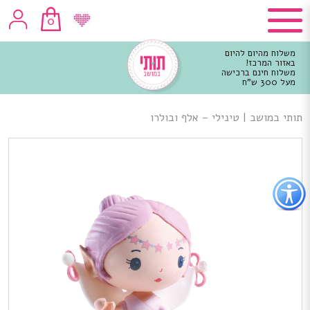
0
משלוח מהיום להיום
באזור המרכז!
משלוח חינם ברכישה
מעל 300 ש"ח
וכן
רכזי
תותי במושב
|
טינילי – אלף ובולרו
פתור
פתיחת
פריט
גישות