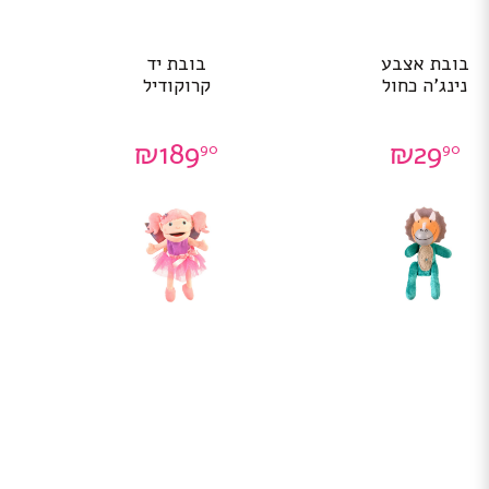
בובת אצבע
בובת יד
נינג’ה כחול
קרוקודיל
₪
189
₪
29
90
90