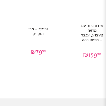
שידת כיור עם
טינילי – מרי
מראה
וסקויק
צעצוע, עכבר
– מנטה כהה
₪
79
90
₪
159
90