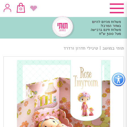
0
משלוח מהיום להיום
באזור המרכז!
משלוח חינם ברכישה
מעל 300 ש"ח
וכן
רכזי
תותי במושב
|
טינילי חדרון ורדרד
פתור
פתיחת
פריט
גישות