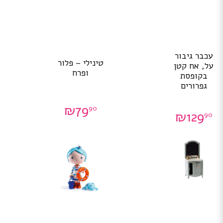
עכבר גיבור
טינילי – פלור
על, אח קטן
ופרח
בקופסת
גפרורים
₪
79
90
₪
129
90