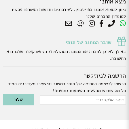
מצא אותנו
ניתן למצוא אותנו בפייסבוק. לעידכונים וחדשות הצטרפו עכשיו
למועדון החברים שלנו
שובר המתנה של תותי
בא לך לארגן לחברה את המתנה המושלמת? הגיפט קארד שלנו הוא
התשובה.
הרשמה לניוזלטר
הרשמו לרשימת התפוצה של תותי במשוב והישארו מעודכנים תמיד
כל מה שחדש מבצעים והפתעות נוספות!!
Please leave this field empty.
דואר
אלקטרוני