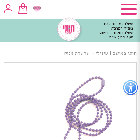
0
משלוח מהיום להיום
באזור המרכז!
משלוח חינם ברכישה
מעל 300 ש"ח
וכן
רכזי
תותי במושב
|
טינילי – שרשרת אנוק
פתור
פתיחת
פריט
גישות