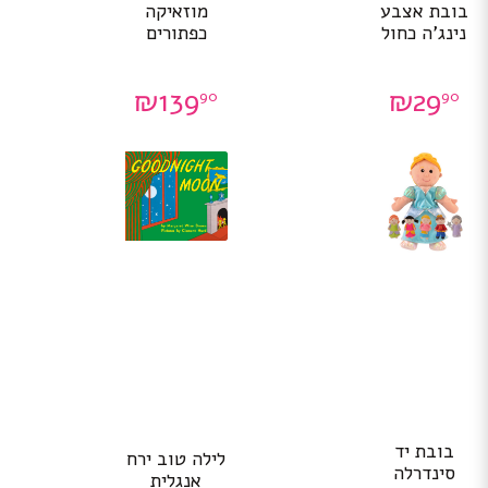
בובת אצבע
מוזאיקה
נינג’ה כחול
כפתורים
₪
139
₪
29
90
90
בובת יד
לילה טוב ירח
סינדרלה
אנגלית