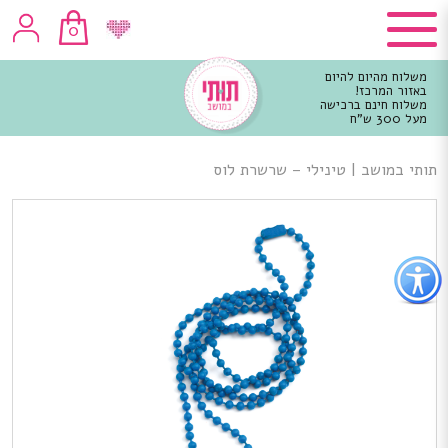
0
משלוח מהיום להיום
באזור המרכז!
משלוח חינם ברכישה
מעל 300 ש"ח
וכן
רכזי
תותי במושב
|
טינילי – שרשרת לוס
פתור
פתיחת
פריט
גישות