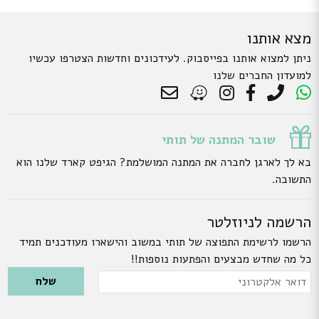
מצא אותנו
ניתן למצוא אותנו בפייסבוק. לעידכונים וחדשות הצטרפו עכשיו
למועדון החברים שלנו
שובר המתנה של תותי
בא לך לארגן לחברה את המתנה המושלמת? הגיפט קארד שלנו הוא
התשובה.
הרשמה לניוזלטר
הרשמו לרשימת התפוצה של תותי במשוב והישארו מעודכנים תמיד
כל מה שחדש מבצעים והפתעות נוספות!!
Please leave this field empty.
דואר
אלקטרוני