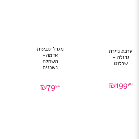
מגדל טבעות
ערכת ניירת
אדמה-
גדולה –
השחלה
שרלוט
נשכנים
₪
199
90
₪
79
90