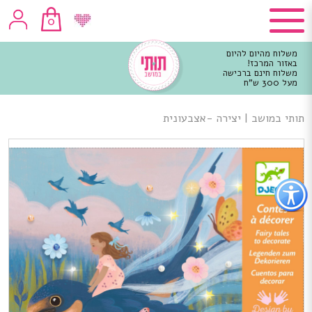
0
משלוח מהיום להיום
באזור המרכז!
משלוח חינם ברכישה
מעל 300 ש"ח
וכן
רכזי
תותי במושב
|
יצירה -אצבעונית
פתור
פתיחת
פריט
גישות