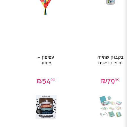
בקבוק שתייה
עפיפון –
תרמי כרישים
ציפור
₪
54
₪
79
90
90