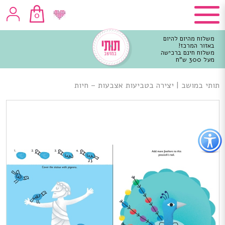
0
משלוח מהיום להיום
באזור המרכז!
משלוח חינם ברכישה
מעל 300 ש"ח
וכן
רכזי
תותי במושב
|
יצירה בטביעות אצבעות – חיות
פתור
פתיחת
פריט
גישות