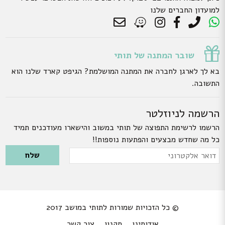
למועדון החברים שלנו
שובר המתנה של תותי
בא לך לארגן לחברה את המתנה המושלמת? הגיפט קארד שלנו הוא
התשובה.
הרשמה לניוזלטר
הרשמו לרשימת התפוצה של תותי במשוב והישארו מעודכנים תמיד
כל מה שחדש מבצעים והפתעות נוספות!!
Please leave this field empty.
דואר
אלקטרוני
© כל הזכויות שמורות לתותי במושב 2017
אודותינו
תקנון
צור קשר