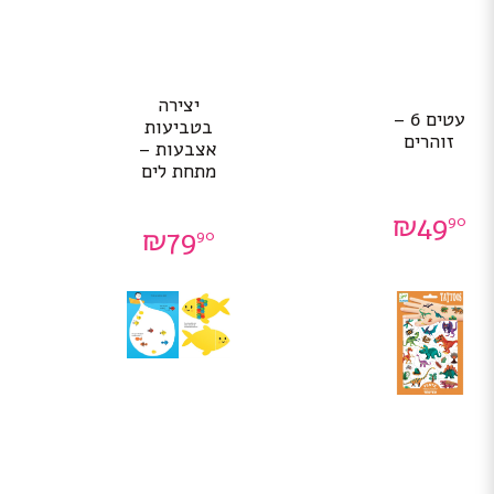
יצירה
עטים 6 –
בטביעות
זוהרים
אצבעות –
מתחת לים
₪
49
90
₪
79
90