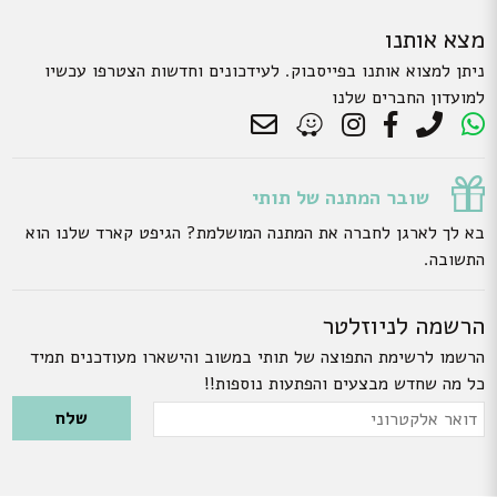
מצא אותנו
ניתן למצוא אותנו בפייסבוק. לעידכונים וחדשות הצטרפו עכשיו
למועדון החברים שלנו
שובר המתנה של תותי
בא לך לארגן לחברה את המתנה המושלמת? הגיפט קארד שלנו הוא
התשובה.
הרשמה לניוזלטר
הרשמו לרשימת התפוצה של תותי במשוב והישארו מעודכנים תמיד
כל מה שחדש מבצעים והפתעות נוספות!!
Please leave this field empty.
דואר
אלקטרוני