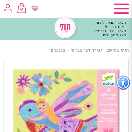
0
משלוח מהיום להיום
באזור המרכז!
משלוח חינם ברכישה
מעל 300 ש"ח
וכן
רכזי
תותי במושב
|
יצירה דפי צביעה – כנפונים
פתור
פתיחת
פריט
גישות