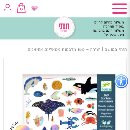
0
משלוח מהיום להיום
באזור המרכז!
משלוח חינם ברכישה
מעל 300 ש"ח
וכן
רכזי
תותי במושב
|
יצירה – 160 מדבקות מטאליות אקיאנוס
פתור
פתיחת
פריט
גישות