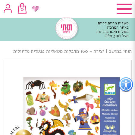
0
משלוח מהיום להיום
באזור המרכז!
משלוח חינם ברכישה
מעל 300 ש"ח
וכן
רכזי
תותי במושב
|
יצירה – 160 מדבקות מטאליות פנטזיה מדיוולית
פתור
פתיחת
פריט
גישות