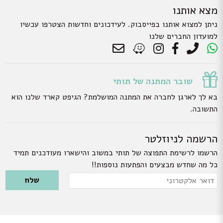
מצא אותנו
ניתן למצוא אותנו בפייסבוק. לעידכונים וחדשות הצטרפו עכשיו
למועדון החברים שלנו
שובר המתנה של תותי
בא לך לארגן לחברה את המתנה המושלמת? הגיפט קארד שלנו הוא
התשובה.
הרשמה לניוזלטר
הרשמו לרשימת התפוצה של תותי במשוב והישארו מעודכנים תמיד
כל מה שחדש מבצעים והפתעות נוספות!!
Please leave this field empty.
דואר
אלקטרוני