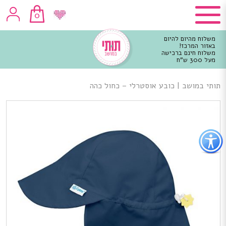
0
משלוח מהיום להיום
באזור המרכז!
משלוח חינם ברכישה
מעל 300 ש"ח
וכן
רכזי
תותי במושב
|
כובע אוסטרלי – כחול כהה
פתור
פתיחת
פריט
גישות