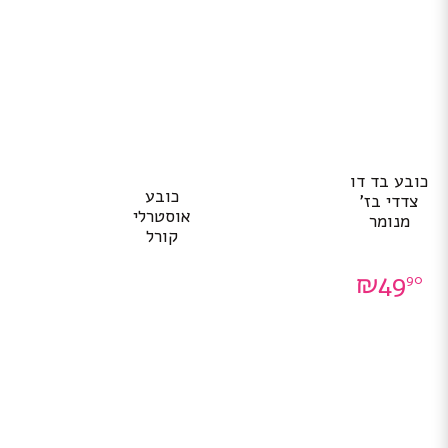
למוצר
כובע בד דו
זה
כובע
צדדי בז’
יש
אוסטרלי
מנומר
מספר
קורל
סוגים.
ניתן
₪
49
90
לבחור
את
האפשרויות
בעמוד
המוצר