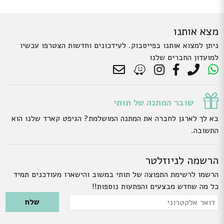
מצא אותנו
ניתן למצוא אותנו בפייסבוק. לעידכונים וחדשות הצטרפו עכשיו
למועדון החברים שלנו
שובר המתנה של תותי
בא לך לארגן לחברה את המתנה המושלמת? הגיפט קארד שלנו הוא
התשובה.
הרשמה לניוזלטר
הרשמו לרשימת התפוצה של תותי במשוב והישארו מעודכנים תמיד
כל מה שחדש מבצעים והפתעות נוספות!!
Please leave this field empty.
דואר
אלקטרוני