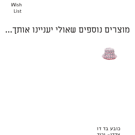
Wish
List
מוצרים נוספים שאולי יעניינו אותך...
למוצר
ל
כובע בד דו
זה
ז
צדדי- ורוד