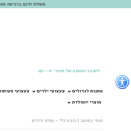
משלוח חינם ברכישה מעל 300 ש"ח | אופציה למשלוח מהיום להיום באזור המרכז | מוזמנים לבקר בחנות בכפר
לשובר המתנה של תותי
פתור
פתיחת
פריט
מתנות לגדולים
צעצועי ילדים
צעצועי פעוטות
גישות
מוצרי יומולדת
וכן
רכזי
תותי במושב
|
כובע דלי – פסים ורודים