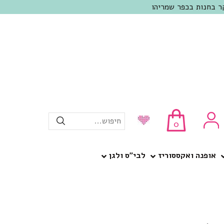
חיפוש...
0
אופנה ואקססוריז
לבי”ס ולגן