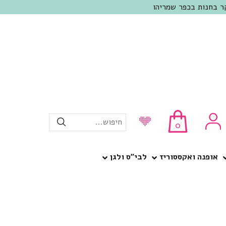
חיפוש...
0
אופנה ואקססוריז
לבי”ס ולגן