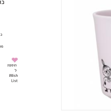
כו
כו
מת
הוספה
ל
Wish
List