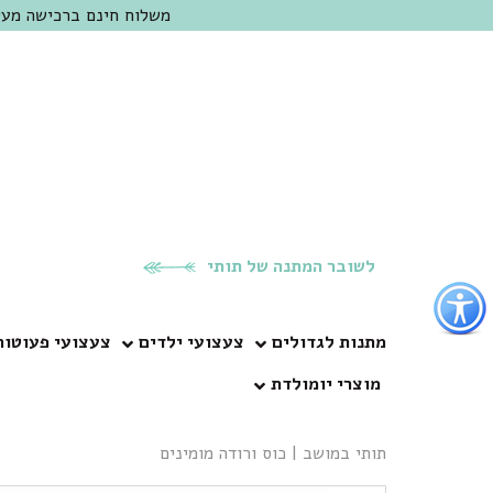
משלוח חינם ברכישה מעל 300 ש"ח | אופציה למשלוח מהיום להיום באזור המרכז | מוזמנים לבקר בחנות בכפר
לשובר המתנה של תותי
פתור
פתיחת
פריט
מתנות לגדולים
צעצועי ילדים
צעצועי פעוטות
גישות
מוצרי יומולדת
וכן
רכזי
תותי במושב
|
כוס ורודה מומינים