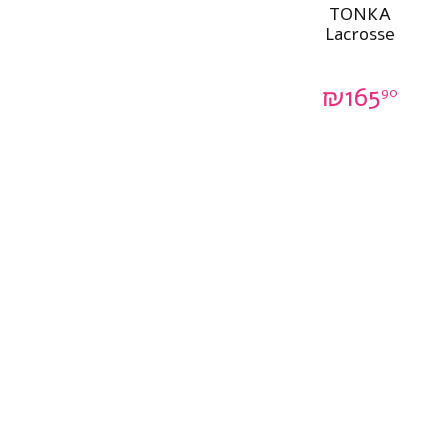
TONKA
Lacrosse
₪
165
90