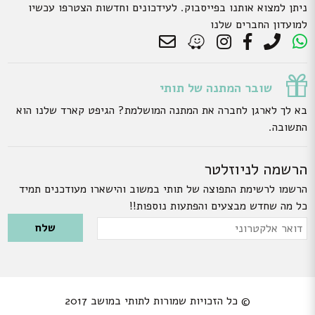
ניתן למצוא אותנו בפייסבוק. לעידכונים וחדשות הצטרפו עכשיו
למועדון החברים שלנו
שובר המתנה של תותי
בא לך לארגן לחברה את המתנה המושלמת? הגיפט קארד שלנו הוא
התשובה.
הרשמה לניוזלטר
הרשמו לרשימת התפוצה של תותי במשוב והישארו מעודכנים תמיד
כל מה שחדש מבצעים והפתעות נוספות!!
Please leave this field empty.
דואר
אלקטרוני
© כל הזכויות שמורות לתותי במושב 2017