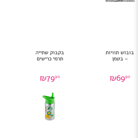
בובוש תוויות
בקבוק שתייה
– בטמן
תרמי כרישים
₪
79
₪
69
90
90