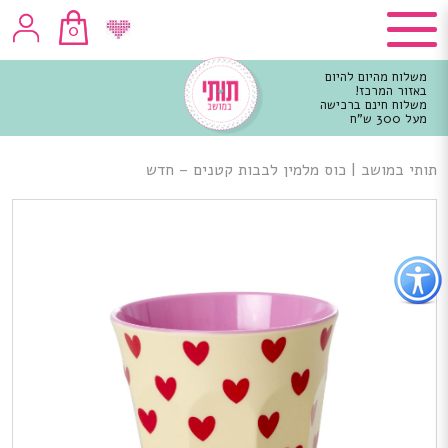
0
משלוח מהיום להיום
באזור המרכז!
משלוח חינם ברכישה
מעל 300 ש"ח
וכן
רכזי
תותי במושב
|
כוס מלמין לבבות קטנים – חדש
פתור
פתיחת
פריט
גישות