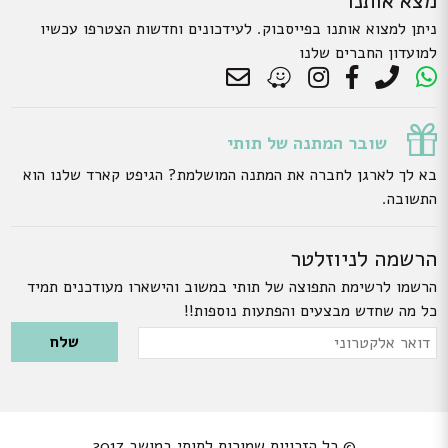
מצא אותנו
ניתן למצוא אותנו בפייסבוק. לעידכונים וחדשות הצטרפו עכשיו
למועדון החברים שלנו
שובר המתנה של תותי
בא לך לארגן לחברה את המתנה המושלמת? הגיפט קארד שלנו הוא
התשובה.
הרשמה לניוזלטר
הרשמו לרשימת התפוצה של תותי במשוב והישארו מעודכנים תמיד
כל מה שחדש מבצעים והפתעות נוספות!!
Please leave this field empty.
דואר
אלקטרוני
© כל הזכויות שמורות לתותי במושב 2017