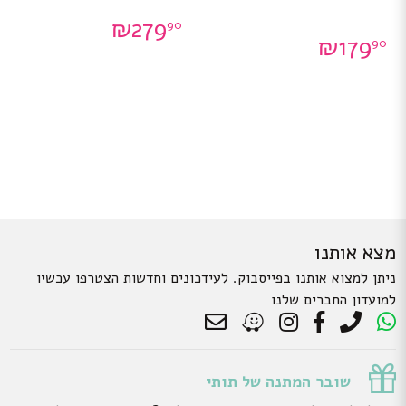
ניתן
ניתן
₪
279
90
לבחור
לבחור
₪
179
את
את
90
האפשרויות
האפשרויות
בעמוד
בעמוד
המוצר
המוצר
מצא אותנו
ניתן למצוא אותנו בפייסבוק. לעידכונים וחדשות הצטרפו עכשיו
למועדון החברים שלנו
שובר המתנה של תותי