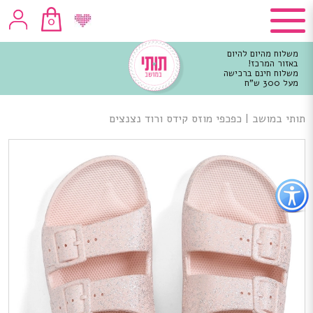
0
משלוח מהיום להיום
באזור המרכז!
משלוח חינם ברכישה
מעל 300 ש"ח
וכן
רכזי
תותי במושב
|
כפכפי מוזס קידס ורוד נצנצים
פתור
פתיחת
פריט
גישות