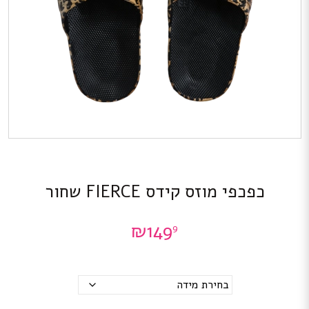
כפכפי מוזס קידס FIERCE שחור
₪
149
9
מידות