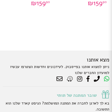
₪
159
₪
159
90
90
ניתן
ניתן
לבחור
לבחור
את
את
האפשרויות
האפשרויות
בעמוד
בעמוד
המוצר
המוצר
מצא אותנו
ניתן למצוא אותנו בפייסבוק. לעידכונים וחדשות הצטרפו עכשיו
למועדון החברים שלנו
שובר המתנה של תותי
בא לך לארגן לחברה את המתנה המושלמת? הגיפט קארד שלנו הוא
התשובה.