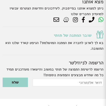
מצא אותנו
ניתן למצוא אותנו בפייסבוק. לעידכונים וחדשות הצטרפו עכשיו
למועדון החברים שלנו
שובר המתנה של תותי
בא לך לארגן לחברה את המתנה המושלמת? הגיפט קארד שלנו הוא
התשובה.
הרשמה לניוזלטר
הרשמו לרשימת התפוצה של תותי במשוב והישארו מעודכנים תמיד
כל מה שחדש מבצעים והפתעות נוספות!!
Please leave this field empty.
דואר
אלקטרוני