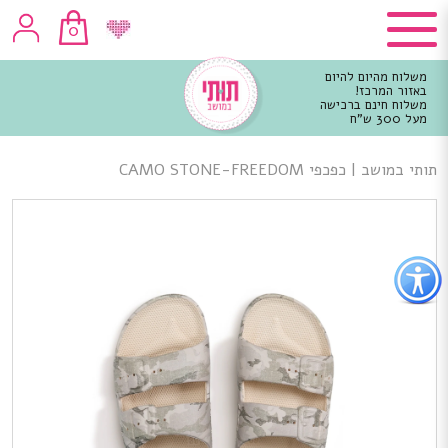
0
משלוח מהיום להיום
באזור המרכז!
משלוח חינם ברכישה
מעל 300 ש"ח
וכן
רכזי
תותי במושב
|
כפכפי CAMO STONE-FREEDOM
פתור
פתיחת
פריט
גישות