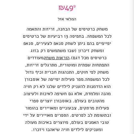
₪
49
9
המלאי אזל
משחק כרטיסים של הבחנה, זריזות והתאמה
לכל המשפחה. בחפיסה 13 רביעיות של כרטיסים
יפייפיים בהם ניתן לשחק סנאפ לצעירים, סנאפ
ומשחק זיכרון (שבו משתמשים רק בזוג
כרטיסים מכל דגם).
הוראות משחק
מעודדים
התפתחות שפתית ומוטורית, מתרגלים זריזות,
משחק לפי חוקים, התנהגות חברית וכיף גדול
לכל המשפחה.ספר פעילות יפייפה של אוסבורן
הוא הזדמנות להעניק לילדים שלנו לא רק חויה
מהנה ומלמדת, אלא גם חשיפה לאיכות ולעיצוב
מהטובים בעולם. באוסבורן יוצרים ספרי
פעילות מרתקים, צבעוניים ומאויירים בהומור
ובתשומת לב לפרטים. הספרים מאויירים על ידי
טובי האמנים בעולם, מיוצרים באיכות מעולה
ומעניקים לילדים חויה שיאהבו ויזכרו.