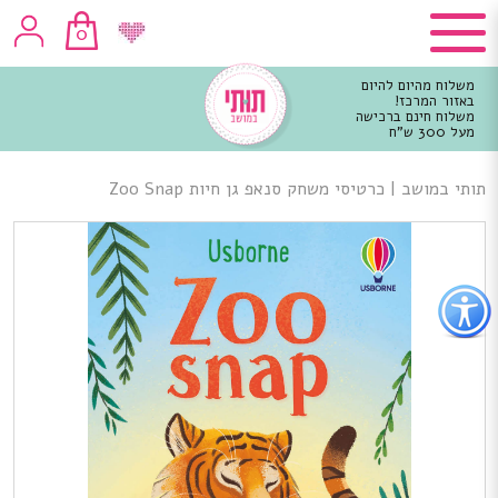
0
משלוח מהיום להיום
באזור המרכז!
משלוח חינם ברכישה
מעל 300 ש"ח
וכן
רכזי
תותי במושב
|
כרטיסי משחק סנאפ גן חיות Zoo Snap
פתור
פתיחת
פריט
גישות