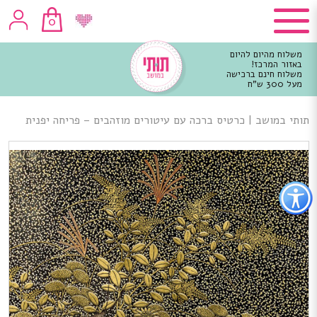
0
משלוח מהיום להיום
באזור המרכז!
משלוח חינם ברכישה
מעל 300 ש"ח
וכן
רכזי
תותי במושב
|
כרטיס ברכה עם עיטורים מוזהבים – פריחה יפנית
פתור
פתיחת
פריט
גישות