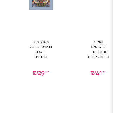
מארז
מארז מיני
כרטיסים
כרטיסי ברכה
מהודרים –
– גנב
פריחה יפנית
התותים
₪
29
₪
41
90
90