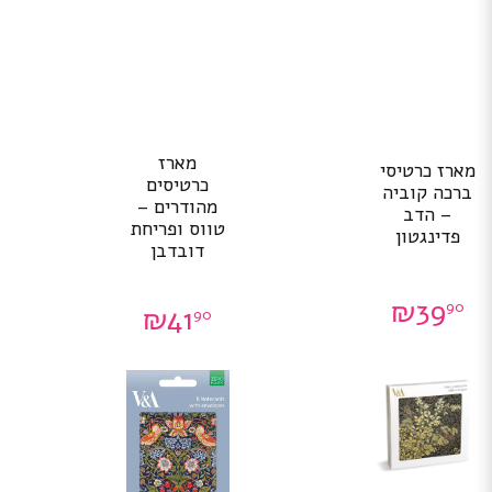
מארז
מארז כרטיסי
כרטיסים
ברכה קוביה
מהודרים –
– הדב
טווס ופריחת
פדינגטון
דובדבן
₪
39
90
₪
41
90