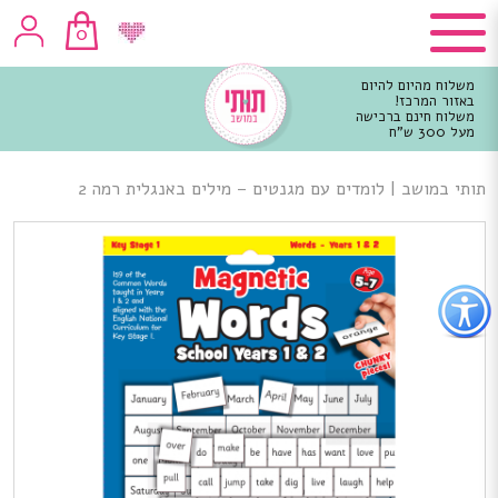
0
משלוח מהיום להיום
באזור המרכז!
משלוח חינם ברכישה
מעל 300 ש"ח
וכן
רכזי
תותי במושב
|
לומדים עם מגנטים – מילים באנגלית רמה 2
פתור
פתיחת
פריט
גישות