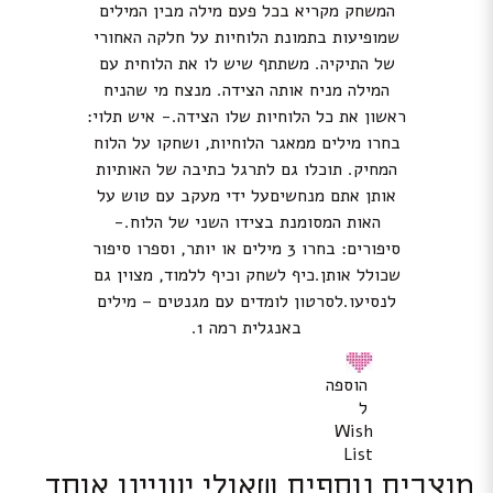
המשחק מקריא בכל פעם מילה מבין המילים
שמופיעות בתמונת הלוחיות על חלקה האחורי
של התיקיה. משתתף שיש לו את הלוחית עם
המילה מניח אותה הצידה. מנצח מי שהניח
ראשון את כל הלוחיות שלו הצידה.- איש תלוי:
בחרו מילים ממאגר הלוחיות, ושחקו על הלוח
המחיק. תוכלו גם לתרגל כתיבה של האותיות
אותן אתם מנחשיםעל ידי מעקב עם טוש על
האות המסומנת בצידו השני של הלוח.-
סיפורים: בחרו 3 מילים או יותר, וספרו סיפור
שכולל אותן.כיף לשחק וכיף ללמוד, מצוין גם
לנסיעו.
לסרטון לומדים עם מגנטים – מילים
באנגלית רמה 1
.
הוספה
ל
Wish
List
מוצרים נוספים שאולי יעניינו אותך...