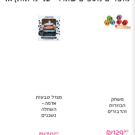
מגדל טבעות
משחק
אדמה-
הכוורות
השחלה
והדבורים
נשכנים
₪
129
90
₪
79
90