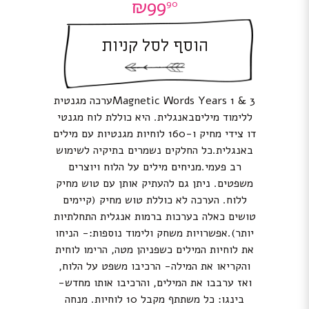
₪
99
90
הוסף לסל קניות
Magnetic Words Years 1 & 3ערכה מגנטית
ללימוד מיליםבאנגלית. היא כוללת לוח מגנטי
דו צידי מחיק ו-160 לוחיות מגנטיות עם מילים
באנגלית.כל החלקים נשמרים בתיקיה לשימוש
רב פעמי.מניחים מילים על הלוח ויוצרים
משפטים. ניתן גם להעתיק אותן עם טוש מחיק
ללוח. הערכה לא כוללת טוש מחיק (קיימים
טושים כאלה בערכות ברמות אנגלית התחלתיות
יותר).אפשרויות משחק ולימוד נוספות:- הניחו
את לוחיות המילים כשפניהן מטה, הרימו לוחית
והקריאו את המילה- הרכיבו משפט על הלוח,
ואז ערבבו את המילים, והרכיבו אותו מחדש-
בינגו: כל משתתף מקבל 10 לוחיות. מנחה