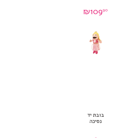
₪
109
90
בובת יד
נסיכה