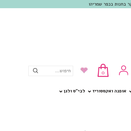
חיפוש...
0
אופנה ואקססוריז
לבי”ס ולגן