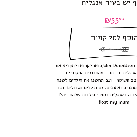
ף יש בעיה אנגלית
₪
55
90
וסף לסל קניות
Julia Donaldson ; Axel Schefflerבואו לקרוא ולהקריא את
נגלית. כך תהנו מהחרוזים המקוריים
צב השוטף ; וגם תחשפו את הילדים לשפה
וכרים ואהובים. גם הילדים הגדולים יהנו
לתרגל קריאה ראשונה באנגלית בספרי הילדות שלהם. I’ve
lost my mum!