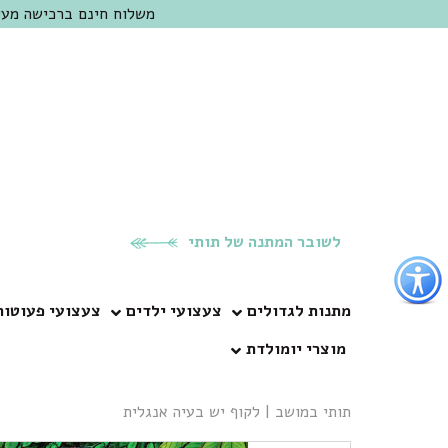
משלוח חינם ברכישה מעל 300 ש"ח | אופציה למשלוח מהיום להיום באזור המרכז | מוזמנים לבקר בחנות בכפר
לשובר המתנה של תותי
פתור
פתיחת
פריט
מתנות לגדולים
צעצועי ילדים
צעצועי פעוטות
גישות
מוצרי יומולדת
וכן
רכזי
תותי במושב
|
לקוף יש בעיה אנגלית