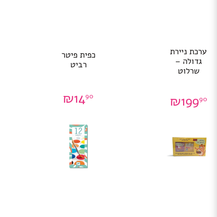
ערכת ניירת
כפית פיטר
גדולה –
רביט
שרלוט
₪
14
90
₪
199
90