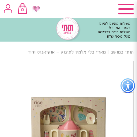
0
משלוח מהיום להיום
באזור המרכז!
משלוח חינם ברכישה
מעל 300 ש"ח
וכן
רכזי
תותי במושב
|
מארז כלי מלמין לתינוק – אוקיאנוס ורוד
פתור
פתיחת
פריט
גישות