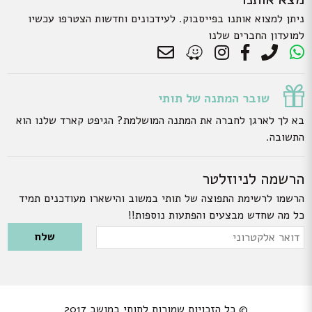
ניתן למצוא אותנו בפייסבוק. לעידכונים וחדשות הצטרפו עכשיו
למועדון החברים שלנו
שובר המתנה של תותי
בא לך לארגן לחברה את המתנה המושלמת? הגיפט קארד שלנו הוא
התשובה.
הרשמה לניוזלטר
הרשמו לרשימת התפוצה של תותי במשוב והישארו מעודכנים תמיד
כל מה שחדש מבצעים והפתעות נוספות!!
Please leave this field empty.
דואר
אלקטרוני
© כל הזכויות שמורות לתותי במושב 2017