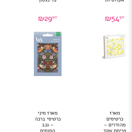
₪
29
₪
54
90
90
מארז
מארז מיני
כרטיסים
כרטיסי ברכה
מהודרים –
– גנב
פריחת שקד
התותים