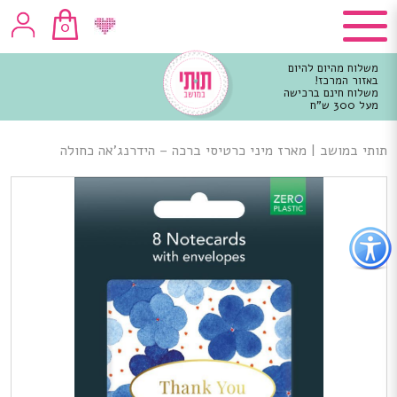
0
משלוח מהיום להיום
באזור המרכז!
משלוח חינם ברכישה
מעל 300 ש"ח
וכן
רכזי
תותי במושב
|
מארז מיני כרטיסי ברכה – הידרנג’אה כחולה
פתור
פתיחת
פריט
גישות