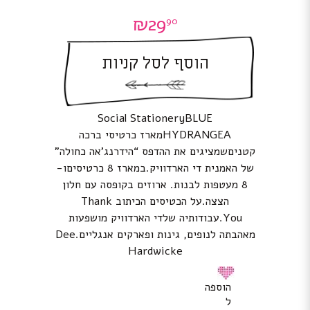
₪
29
90
הוסף לסל קניות
Social StationeryBLUE
HYDRANGEAמארז כרטיסי ברכה
קטניםשמציגים את ההדפס “הידרנג’אה כחולה”
של האמנית די הארדוויק.במארז 8 כרטיסיםו-
8 מעטפות לבנות. ארוזים בקופסה עם חלון
הצצה.על הכטיסים הכיתוב Thank
You.עבודותיה שלדי הארדוויק מושפעות
מאהבתה לנופים, גינות ופארקים אנגליים.Dee
Hardwicke
הוספה
ל