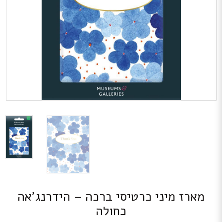
מארז מיני כרטיסי ברכה – הידרנג’אה
כחולה