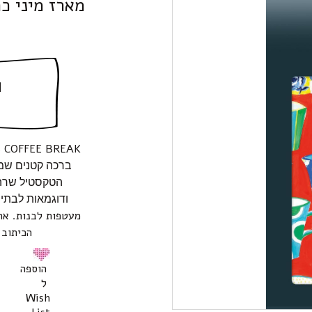
מארז מיני כ
ה
ts COFFEE BREAK
ברכה קטנים שמצ
הטקסטיל שרה 
ודוגמאות לבתי 
מעטפות לבנות. אר
הכיתוב hank You.Sarah Campbell
הוספה
ל
Wish