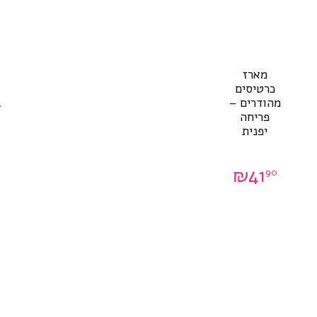
מארז
כרטיסים
מהודרים –
ב
פריחה
יפנית
₪
41
90