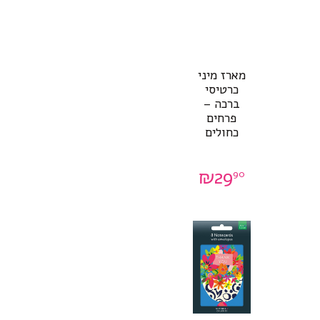
מארז מיני
כרטיסי
ברכה –
פרחים
כחולים
₪
29
90