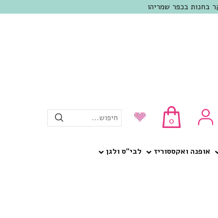
חיפוש...
0
אופנה ואקססוריז
לבי”ס ולגן