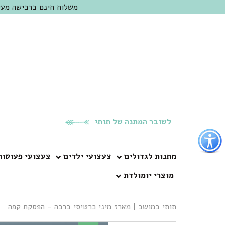
משלוח חינם ברכישה מעל 300 ש"ח | אופציה למשלוח מהיום להיום באזור המרכז | מוזמנים לבקר בחנות בכפר
לשובר המתנה של תותי
פתור
פתיחת
פריט
מתנות לגדולים
צעצועי ילדים
צעצועי פעוטות
גישות
מוצרי יומולדת
וכן
רכזי
תותי במושב
|
מארז מיני כרטיסי ברכה – הפסקת קפה