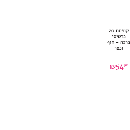
קופסת 20
כרטיסי
רכה – חוף
וכפר
₪
54
90