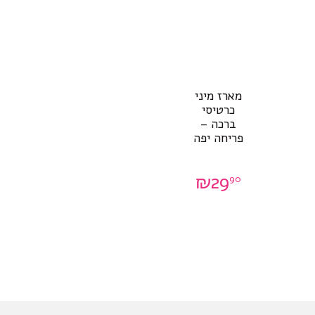
מארז מיני
כרטיסי
ברכה –
פריחה יפה
₪
29
90