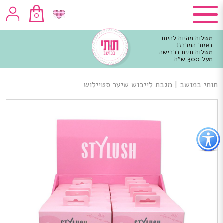
0
משלוח מהיום להיום
באזור המרכז!
משלוח חינם ברכישה
מעל 300 ש"ח
וכן
רכזי
תותי במושב
|
מגבת לייבוש שיער סטיילוש
פתור
פתיחת
פריט
גישות